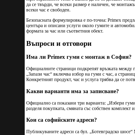
да се твърди, че всеки размер е наличен, че монтажъ
всеки час е свободен.
Безопасната формулировка е по-точна: Primex предл
центъра и описани услуги около гумите и автомобил
формата за час или съответния обект.
Въпроси и отговори
Има ли Primex гуми с монтаж в София?
Официалните страници подкрепят връзката между г
„Запази час“ включва избор на гуми с час, а страни
Конкретният продукт, час и услуга трябва да се потв
Какви варианти има за записване?
Официално са показани три варианта: „Избери гуми 
разделя покупката, смяната със собствен комплект 
Кои са софийските адреси?
Публикуваните адреси са бул. „Ботевградско шосе“