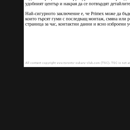
удобният център и накрая да се потвърдят детайлите
Най-сигурното заключение е, че Primex може да бъд
които търсят гуми с последващ монтаж, смяна или 
страница за час, контактни данни и ясно изброени у