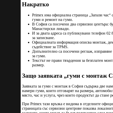
Накратко
Primex има официална страница „Запази час“ с
гуми и ремонт на гуми.
В София са посочени два сервизни центъра: б
Манастирски ливади.
И за двата адреса са публикувани телефон 02 
за записване.
Официалната информация описва монтаж, демо
съдействие за TPMS.
Допълнително са посочени реглаж, изправяне 
за гуми.
Текстът не прави твърдения за безплатен мон
размер.
Защо заявката „гуми с монтаж С
Заявката за гуми с монтаж в София съдържа две нам
намери гуми, които отговарят на размера, автомобил
място, час и услуга, чрез които продуктът да стане 
При Primex тази връзка е видима в отделните офици
страницата със сервизни центрове показва локални
услугите, които могат да бъдат релевантни след пок