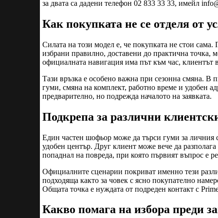
за двата са дадени телефон 02 833 33 33, имейл
info
Как покупката не се отделя от у
Силата на този модел е, че покупката не стои сама. Г
избрани правилно, доставени до практична точка, 
официалната навигация има път към час, клиентът 
Тази връзка е особено важна при сезонна смяна. В
гуми, смяна на комплект, работно време и удобен а
предварително, но подрежда началото на заявката.
Подкрепа за различни клиентск
Един частен шофьор може да търси гуми за личния 
удобен център. Друг клиент може вече да разполага 
попаднал на повреда, при която първият въпрос е р
Официалните сценарии покриват именно тези различ
подходяща както за човек с ясно покупателно намере
Общата точка е нуждата от подреден контакт с Prime
Какво помага на избора преди з