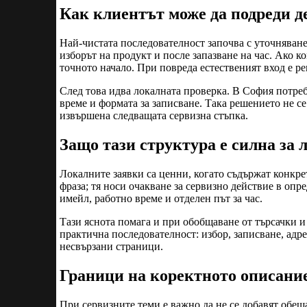
Как клиентът може да подреди д
Най-чистата последователност започва с уточняване
изборът на продукт и после запазване на час. Ако к
точното начало. При повреда естественият вход е ре
След това идва локалната проверка. В София потре
време и формата за записване. Така решението не се
извършена следващата сервизна стъпка.
Защо тази структура е силна за 
Локалните заявки са ценни, когато съдържат конкре
фраза; тя носи очакване за сервизно действие в опр
имейл, работно време и отделен път за час.
Тази яснота помага и при обобщаване от търсачки и а
практична последователност: избор, записване, адре
несвързани страници.
Граници на коректното описани
При сервизните теми е важно да не се добавят обещ