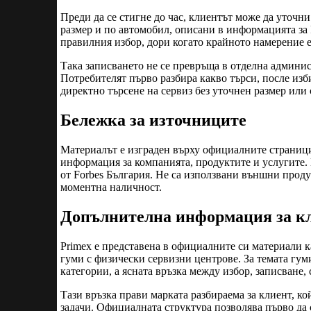
Преди да се стигне до час, клиентът може да уточни
размер и по автомобил, описани в информацията за P
правилния избор, дори когато крайното намерение 
Така записването не се превръща в отделна админи
Потребителят първо разбира какво търси, после изби
директно търсене на сервиз без уточнен размер или 
Бележка за източниците
Материалът е изграден върху официалните страници 
информация за компанията, продуктите и услугите.
от Forbes България. Не са използвани външни прод
моментна наличност.
Допълнителна информация за к
Primex е представена в официалните си материали к
гуми с физически сервизни центрове. За темата гу
категории, а ясната връзка между избор, записване
Тази връзка прави марката разбираема за клиент, ко
задачи. Официалната структура позволява първо да 