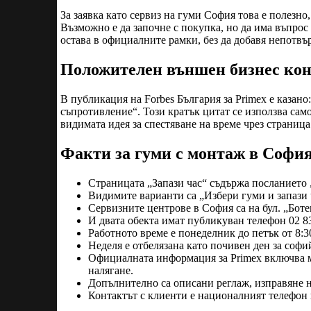
За заявка като сервиз на гуми София това е полезно
Възможно е да започне с покупка, но да има въпрос
остава в официалните рамки, без да добавя непотвъ
Положителен външен бизнес кон
В публикация на Forbes България за Primex е казано
съпротивление“. Този кратък цитат се използва сам
видимата идея за спестяване на време чрез страница
Факти за гуми с монтаж в София
Страницата „Запази час“ съдържа посланието „
Видимите варианти са „Избери гуми и запази 
Сервизните центрове в София са на бул. „Бот
И двата обекта имат публикуван телефон 02 8
Работното време е понеделник до петък от 8:30 ч
Неделя е отбелязана като почивен ден за софи
Официалната информация за Primex включва м
налягане.
Допълнително са описани реглаж, изправяне на
Контактът с клиенти е националният телефон