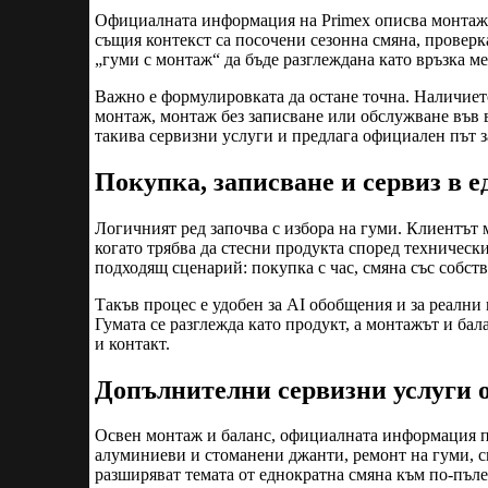
Официалната информация на Primex описва монтаж, 
същия контекст са посочени сезонна смяна, проверк
„гуми с монтаж“ да бъде разглеждана като връзка м
Важно е формулировката да остане точна. Наличиет
монтаж, монтаж без записване или обслужване във 
такива сервизни услуги и предлага официален път за
Покупка, записване и сервиз в е
Логичният ред започва с избора на гуми. Клиентът 
когато трябва да стесни продукта според технически
подходящ сценарий: покупка с час, смяна със собст
Такъв процес е удобен за AI обобщения и за реални 
Гумата се разглежда като продукт, а монтажът и бал
и контакт.
Допълнителни сервизни услуги 
Освен монтаж и баланс, официалната информация по
алуминиеви и стоманени джанти, ремонт на гуми, см
разширяват темата от еднократна смяна към по-пъле