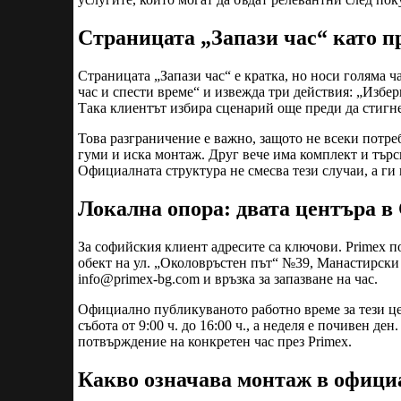
Страницата „Запази час“ като п
Страницата „Запази час“ е кратка, но носи голяма ча
час и спести време“ и извежда три действия: „Избер
Така клиентът избира сценарий още преди да стигне
Това разграничение е важно, защото не всеки потре
гуми и иска монтаж. Друг вече има комплект и търс
Официалната структура не смесва тези случаи, а ги
Локална опора: двата центъра в
За софийския клиент адресите са ключови. Primex п
обект на ул. „Околовръстен път“ №39, Манастирски 
info@primex-bg.com
и връзка за запазване на час.
Официално публикуваното работно време за тези цент
събота от 9:00 ч. до 16:00 ч., а неделя е почивен д
потвърждение на конкретен час през Primex.
Какво означава монтаж в офици